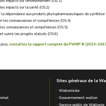
les impacts sur l’environnement (OS.1)
les impacts sur la santé (OS.2)
r la dépendance aux produits phytopharmaceutiques de synthèse 
er les connaissances et compétences (OS.4)
r les connaissances et compétences (OS.5)
et suivre les progrès réalisés (OS.6)
 plus,
consultez le rapport complet du PWRP III (2023–202
Sites généraux de la Wa
Wallonie.be
nimal
Gouvernement wallon
é
Service public de Wallonie