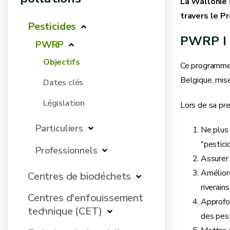
La Wallonie 
travers le 
Pesticides
PWRP I 
PWRP
Objectifs
Ce programme 
Belgique, mis
Dates clés
Législation
Lors de sa pre
Particuliers
Ne plus 
"pestic
Professionnels
Assurer 
Améliore
Centres de biodéchets
riverains
Centres d'enfouissement
Approfon
technique (CET)
des pest