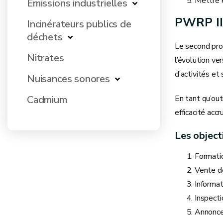
Mettre e
Emissions industrielles
PWRP II
Incinérateurs publics de
déchets
Le second prog
Nitrates
l’évolution ve
d’activités et
Nuisances sonores
Cadmium
En tant qu’out
efficacité acc
Les object
Formatio
Vente 
Informat
Inspecti
Annonce