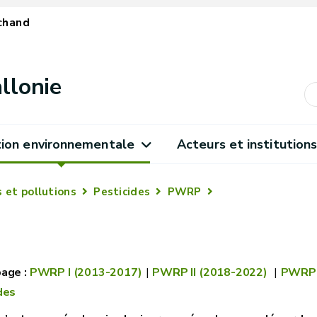
chand
llonie
ion environnementale
Acteurs et institution
 et pollutions
Pesticides
PWRP
PWRP I (2013-2017)
PWRP II (2018-2022)
PWRP I
des