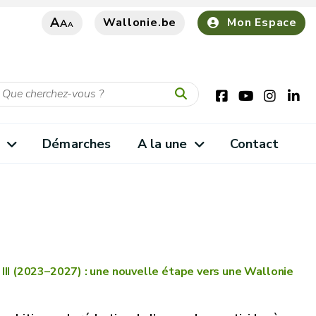
A
Wallonie.be
Mon Espace
A
A
s
Démarches
A la une
Contact
II (2023–2027) : une nouvelle étape vers une Wallonie