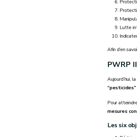
Protecti
Protect
Manipul
Lutte i
Indicate
Afin d’en savo
PWRP III
Aujourd’hui, l
“pesticides” 
Pour atteindre
mesures con
Les six ob