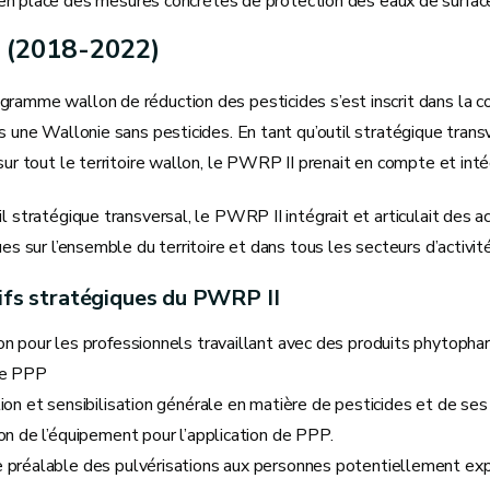
n place des mesures concrètes de protection des eaux de surface
 (2018-2022)
ramme wallon de réduction des pesticides s’est inscrit dans la co
rs une Wallonie sans pesticides. En tant qu’outil stratégique tran
 sur tout le territoire wallon, le PWRP II prenait en compte et int
il stratégique transversal, le PWRP II intégrait et articulait des a
rues sur l’ensemble du territoire et dans tous les secteurs d’activité
ifs stratégiques du PWRP II
n pour les professionnels travaillant avec des produits phytoph
de PPP
ion et sensibilisation générale en matière de pesticides et de ses
on de l’équipement pour l’application de PPP.
 préalable des pulvérisations aux personnes potentiellement ex