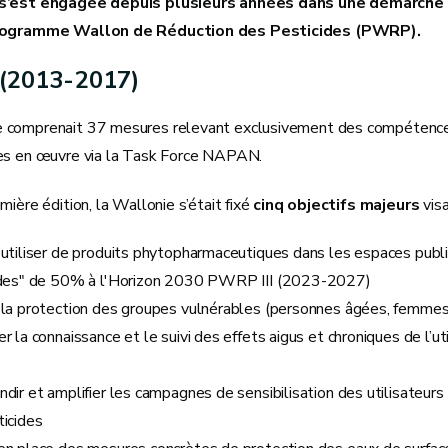
s’est engagée depuis plusieurs années dans une démarche 
Programme Wallon de Réduction des Pesticides (PWRP).
(2013-2017)
comprenait 37 mesures relevant exclusivement des compétences
es en œuvre via la Task Force NAPAN.
mière édition, la Wallonie s’était fixé
cinq objectifs majeurs
visa
utiliser de produits phytopharmaceutiques dans les espaces publi
ides" de 50% à l'Horizon 2030 PWRP III (2023-2027)​​​
la protection des groupes vulnérables (personnes âgées, femmes 
r la connaissance et le suivi des effets aigus et chroniques de l’ut
dir et amplifier les campagnes de sensibilisation des utilisateurs 
icides