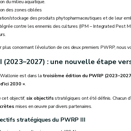
on du milieu aquatique.
ion des zones ciblées
ation/stockage des produits phytopharmaceutiques et de leur emb
ntégrée contre les ennemis des cultures (IPM – Integrated Pest 
urs.
ir plus concernant l’évolution de ces deux premiers PWRP, nous vou
 (2023–2027) : une nouvelle étape ver
a Wallonie est dans la
troisième édition du PWRP (2023–2027
d’ici 2030 »
.
 cet objectif,
six objectifs
stratégiques ont été définis. Chacun d
crètes
mises en œuvre par divers partenaires.
jectifs stratégiques du PWRP III