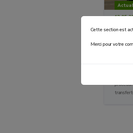
Actual
13.05.2
Transf
Cette section est ac
transf
déchet
Merci pour votre com
DIWAS
obliga
2026
À partir
procédure
transfert