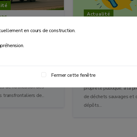
ité
Actualité
026
04.05.2026
erts
tuellement en cours de construction.
rontaliers de
Appel à projets « 
s : le système
en œuvre d’un plan
préhension.
S devient
de propreté & Mes
toire dès le 21 mai
la propreté publi
2026 »
Fermer cette fenêtre
 du 21 mai 2026, les
Les questions relatives à
s de notification des
propreté publique, à la p
s transfrontaliers de...
de déchets sauvages et 
dépôts...