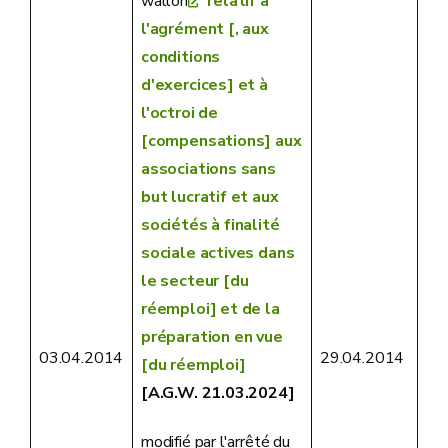
wallon
relatif à
l'agrément [, aux
conditions
d'exercices] et à
l'octroi de
[compensations] aux
associations sans
but lucratif et aux
sociétés à finalité
sociale actives dans
le secteur [du
réemploi] et de la
préparation en vue
03.04.2014
29.04.2014
[du réemploi]
[A.G.W. 21.03.2024]
modifié par l'arrêté du