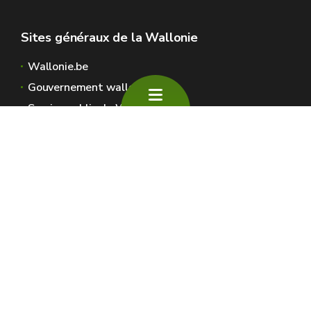
Sites généraux de la Wallonie
Wallonie.be
Gouvernement wallon
Service public de Wallonie
Wallex
Géoportail
Jobs
Nous contacter
SPW Environnement