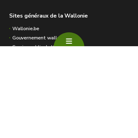
Sites généraux de la Wallonie
Wallonie.be
Gouvernement wallon
Service public de Wallonie
Wallex
Géoportail
Jobs
Nous contacter
SPW Environnement