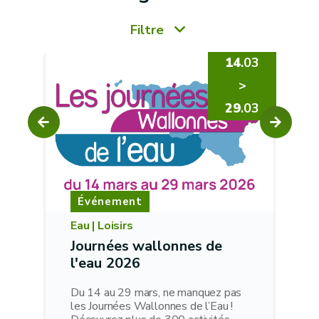
Filtre
09
14
.03
>
09
29
.03
Événement
Eau |
Loisirs
Journées wallonnes de
l'eau 2026
Du 14 au 29 mars, ne manquez pas
les Journées Wallonnes de l’Eau !