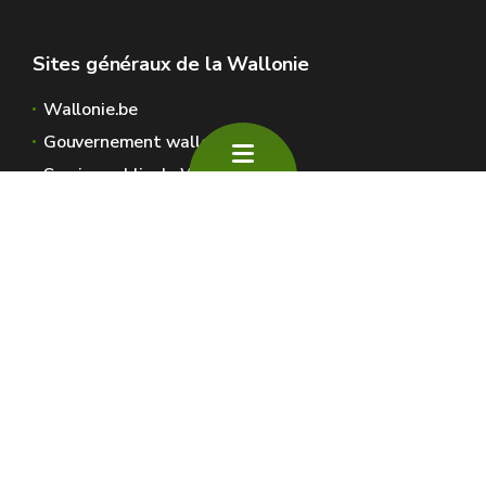
Sites généraux de la Wallonie
Wallonie.be
Gouvernement wallon
Service public de Wallonie
Wallex
Géoportail
Jobs
Nous contacter
SPW Environnement