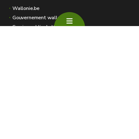
Wallonie.be
Gouvernement wallon
Service public de Wallonie
Wallex
Géoportail
Jobs
Nous contacter
SPW Environnement
Espaces Wallonie
Presse