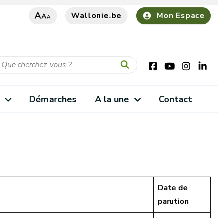
A
Wallonie.be
Mon Espace
A
A
s
Démarches
A la une
Contact
Date de
parution