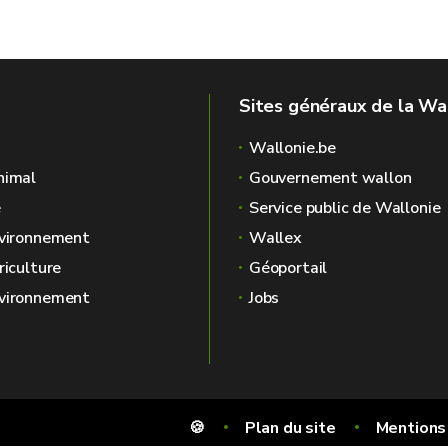
Sites généraux de la Wa
Wallonie.be
nimal
Gouvernement wallon
é
Service public de Wallonie
nvironnement
Wallex
riculture
Géoportail
nvironnement
Jobs
🍪
Plan du site
Mentions