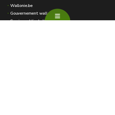
Wallonie.be
Gouvernement wallon
Service public de Wallonie
Wallex
Géoportail
Jobs
Nous contacter
SPW Environnement
Espaces Wallonie
Presse