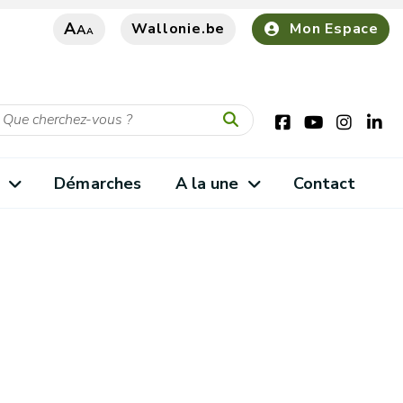
A
Wallonie.be
Mon Espace
A
A
s
Démarches
A la une
Contact