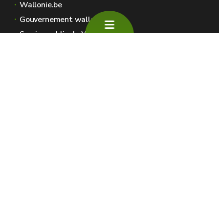
Wallonie.be
Gouvernement wallon
Service public de Wallonie
Wallex
Géoportail
Jobs
Nous contacter
SPW Environnement
Espaces Wallonie
Presse
Introduire une plainte au SPW