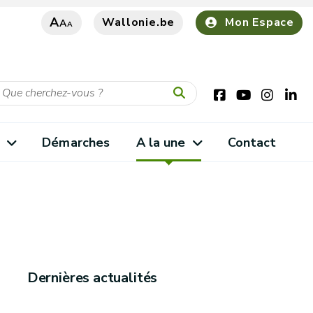
A
Wallonie.be
Mon Espace
A
A
s
Démarches
A la une
Contact
Dernières actualités