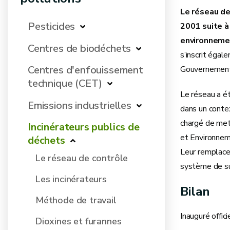
Le réseau de
Pesticides
2001 suite à
environnemen
Centres de biodéchets
s’inscrit éga
Centres d'enfouissement
Gouvernement
technique (CET)
Le réseau a ét
Emissions industrielles
dans un contex
chargé de met
Incinérateurs publics de
et Environnem
déchets
Leur remplacem
Le réseau de contrôle
système de su
Les incinérateurs
Bilan
Méthode de travail
Inauguré offic
Dioxines et furannes