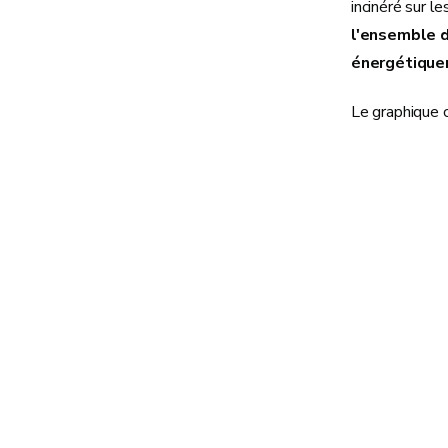
incinéré sur l
l'ensemble d
énergétiquem
Le graphique c