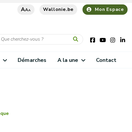
A
Wallonie.be
Mon Espace
A
A
s
Démarches
A la une
Contact
ique