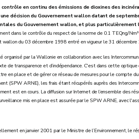
 contrôle en continu des émissions de dioxines des incinéra
 une décision du Gouvernement wallon datant de septembre 
tales du Gouvernement wallon, et plus particulièrement l
lement dans le contrôle du respect de la norme de 0.1 TEQng/Nm³ 
 wallon du 03 décembre 1998 entré en vigueur le 31 décembre 
é organisé par la Wallonie en collaboration avec les Intercommuna
te de transparence et d’indépendance. C'est dans cette optique qu
tre en place et de gérer ce réseau de mesures pour le compte du
ent (SPW ARNE), les frais étant récupérés auprès des Intercommu
ent est en cours. La diffusion sur Internet de l’ensemble des rés
rveillance mis en place est assurée par le SPW ARNE, avec l'assi
iellement en janvier 2001 par le Ministre de l’Environnement, le ré