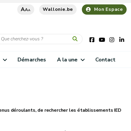
A
Wallonie.be
Mon Espace
A
A
s
Démarches
A la une
Contact
menus déroulants, de rechercher les établissements IED