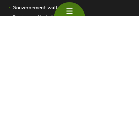
Gouvernement wallon
Service public de Wallonie
Wallex
Géoportail
Jobs
Nous contacter
SPW Environnement
Espaces Wallonie
Presse
Introduire une plainte au SPW