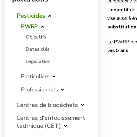
européenne vi
L’
objectif
de 
Pesticides
vise aussi à e
PWRP
substitution
Objectifs
Le PWRP rep
Dates clés
les 5 ans
.
Législation
Particuliers
Professionnels
Centres de biodéchets
Centres d'enfouissement
technique (CET)