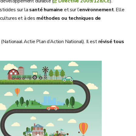
le développement durable (
Directive 2009/128/CE
).
ticides sur la
santé humaine
et sur l’
environnement
. Elle
cultures et à des
méthodes ou techniques de
ationaal Actie Plan d’Action National). Il est
révisé tous