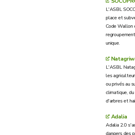
SOCOPR
L'ASBL SOCOPR
place et subv
Code Wallon de
regroupement 
unique.
Natagriw
L'ASBL Natagri
les agriculteur
ou privés au 
climatique, d
d'arbres et ha
Adalia
Adalia 2.0 s'a
dangers des pe