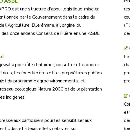
O ASBL
PR
O est une structure d'appui logistique, mise en
re
entionnée par le Gouvernement dans le cadre du
œu
 l'Agriculture. Elle émane, à l'origine, du
(P
des onze anciens Conseils de Filière en une ASBL
de
al
Le
wal a pour rôle d'informer, conseiller et encadrer
cha
·trices, les forestier·ères et les propriétaires publics
pro
sujet du programme agroenvironnemental et
pr
u réseau écologique Natura 2000 et de la plantation
ies indigènes.
Cor
et 
dresse aux particuliers pour les sensibiliser aux
de
sticides et à leurs effets néfastes sur
(pr