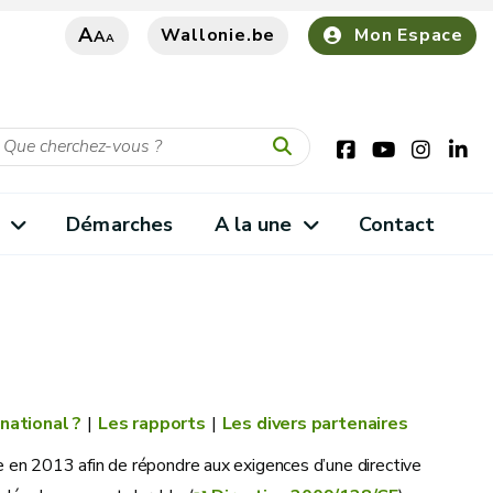
A
Wallonie.be
Mon Espace
A
A
s
Démarches
A la une
Contact
national ?
Les rapports
Les divers partenaires
n 2013 afin de répondre aux exigences d’une directive