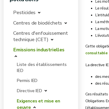
Les moti
Le résul
Pesticides
L’intitu
La métho
Centres de biodéchets
La motiv
Centres d'enfouissement
L’évolut
technique (CET)
Cette obligat
Emissions industrielles
consultable i
Liste des établissements
La directive I
IED
des mesu
Permis IED
des résu
Directive IED
Ces résultats 
Exigences et mise en
Obligations E
oeuvre
l’établissemen