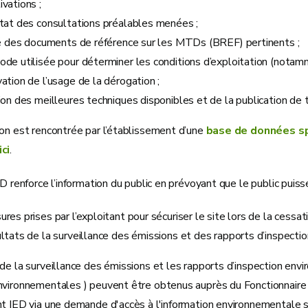
vations ;
tat des consultations préalables menées ;
lé des documents de référence sur les MTDs (BREF) pertinents ;
de utilisée pour déterminer les conditions d’exploitation (notamme
ation de l’usage de la dérogation ;
ion des meilleures techniques disponibles et de la publication d
ion est rencontrée par l’établissement d’une
base de données sp
ci
.
ED renforce l’information du public en prévoyant que le public puis
res prises par l’exploitant pour sécuriser le site lors de la cessati
ltats de la surveillance des émissions et des rapports d’inspecti
de la surveillance des émissions et les rapports d’inspection en
nvironnementales ) peuvent être obtenus auprès du Fonctionnaire 
t IED via une demande d'accès à l'information environnementale s