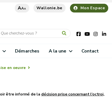
A
Wallonie.be
Mon Espace
A
A
s
Démarches
A la une
Contact
ise en oeuvre
oir être informé de la
décision prise concernant l’octroi,