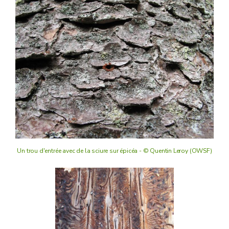
Un trou d'entrée avec de la sciure sur épicéa - © Quentin Leroy (OWSF)