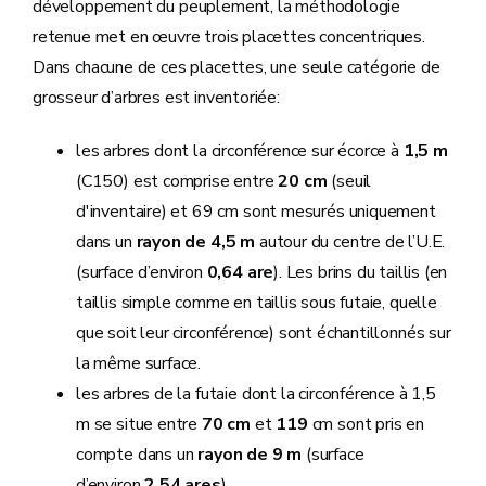
développement du peuplement, la méthodologie
retenue met en œuvre trois placettes concentriques.
Dans chacune de ces placettes, une seule catégorie de
grosseur d’arbres est inventoriée:
les arbres dont la circonférence sur écorce à
1,5 m
(C150) est comprise entre
20 cm
(seuil
d'inventaire) et 69 cm sont mesurés uniquement
dans un
rayon de 4,5 m
autour du centre de l’U.E.
(surface d’environ
0,64 are
). Les brins du taillis (en
taillis simple comme en taillis sous futaie, quelle
que soit leur circonférence) sont échantillonnés sur
la même surface.
les arbres de la futaie dont la circonférence à 1,5
m se situe entre
70 cm
et
119
cm sont pris en
compte dans un
rayon de 9 m
(surface
d’environ
2,54 ares
).