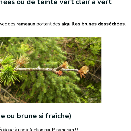
es ou de teinte vert clair à vert
 avec des
rameaux
portant des
aiguilles brunes desséchées
.
e ou brune si fraîche)
fique à une infection par P. ramorum ! !