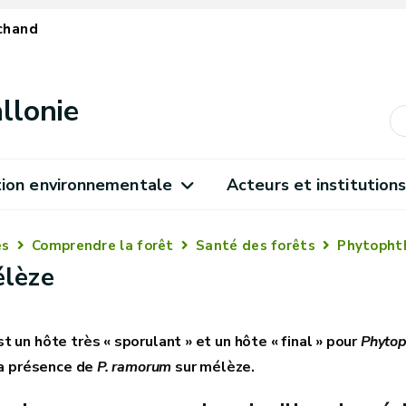
chand
llonie
ion environnementale
Acteurs et institution
es
Comprendre la forêt
Santé des forêts
Phytopht
élèze
t un hôte très « sporulant » et un hôte « final » pour
Phyto
 la présence de
P. ramorum
sur mélèze.