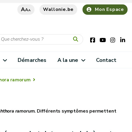
A
Wallonie.be
Mon Espace
A
A
s
Démarches
A la une
Contact
hora ramorum
phthora ramorum
. Différents symptômes permettent