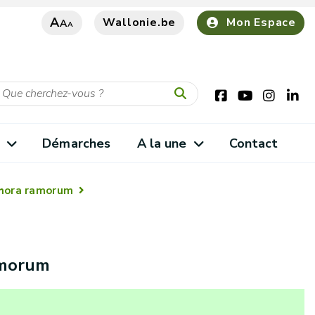
A
Wallonie.be
Mon Espace
A
A
s
Démarches
A la une
Contact
hora ramorum
amorum