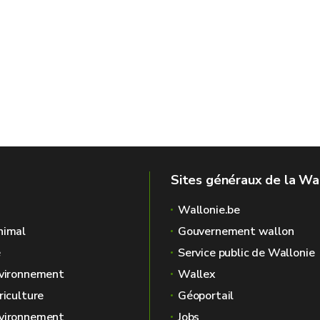
Sites généraux de la Wa
Wallonie.be
nimal
Gouvernement wallon
é
Service public de Wallonie
nvironnement
Wallex
riculture
Géoportail
nvironnement
Jobs