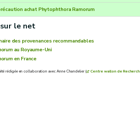
récaution achat Phytophthora Ramorum
 sur le net
nnaire des provenances recommandables
morum
au Royaume-Uni
morum
en France
 été rédigée en collaboration avec Anne Chandelier (
Centre wallon de Recherch