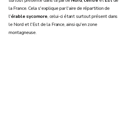
surtout présente dans la partie
Nord
,
centre
et
Est
de
la France. Cela s'explique par l'aire de répartition de
l'
érable sycomore
, celui-ci étant surtout présent dans
le Nord et l'Est de la France, ainsi qu'en zone
montagneuse.