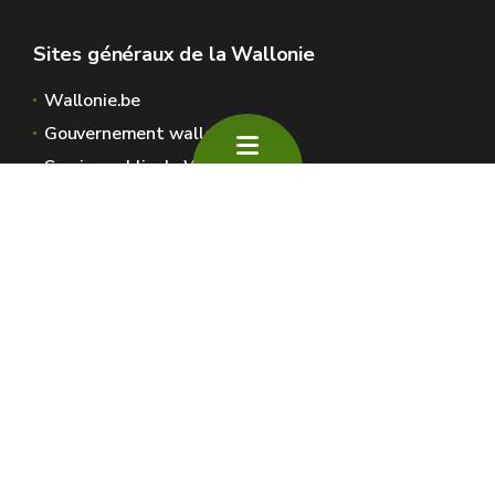
Sites généraux de la Wallonie
Wallonie.be
Gouvernement wallon
Service public de Wallonie
Wallex
Géoportail
Jobs
Nous contacter
SPW Environnement