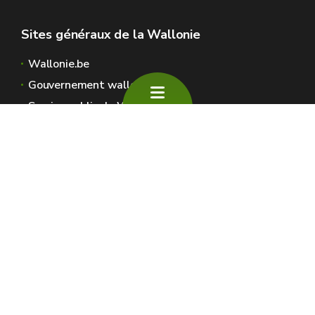
Sites généraux de la Wallonie
Wallonie.be
Gouvernement wallon
Service public de Wallonie
Wallex
Géoportail
Jobs
Nous contacter
SPW Environnement