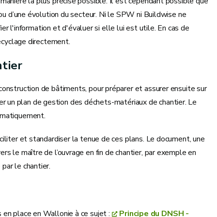
manière la plus précise possible. Il est cependant possible que
 ou d’une évolution du secteur. Ni le SPW ni Buildwise ne
r l'information et d'évaluer si elle lui est utile. En cas de
recyclage directement.
tier
onstruction de bâtiments, pour préparer et assurer ensuite sur
ntier un plan de gestion des déchets-matériaux de chantier. Le
tématiquement.
iliter et standardiser la tenue de ces plans. Le document, une
s le maître de l’ouvrage en fin de chantier, par exemple en
par le chantier.
 en place en Wallonie à ce sujet :
Principe du DNSH -