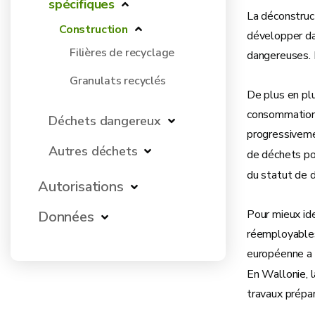
spécifiques
La déconstruct
Construction
développer dan
Filières de recyclage
dangereuses. 
Granulats recyclés
De plus en plu
consommation 
Déchets dangereux
progressiveme
Autres déchets
de déchets p
du statut de 
Autorisations
Pour mieux ide
Données
réemployables 
européenne a é
En Wallonie, l
travaux prépar