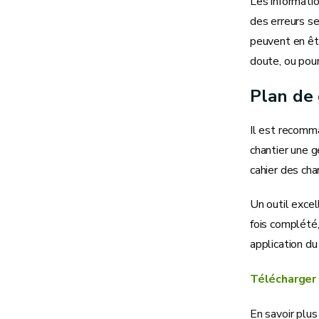
Les informatio
des erreurs se
peuvent en être
doute, ou pour
Plan de 
Il est recomma
chantier une g
cahier des ch
Un outil excel
fois complété,
application d
Télécharger l
En savoir plus