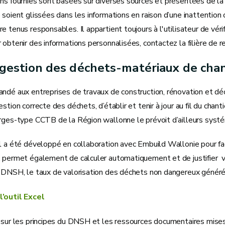
ns fournies sont basées sur diverses sources et présentées de la 
 soient glissées dans les informations en raison d’une inattention
 tenus responsables. Il appartient toujours à l'utilisateur de vérifie
 obtenir des informations personnalisées, contactez la filière de 
gestion des déchets-matériaux de chan
ndé aux entreprises de travaux de construction, rénovation et déc
estion correcte des déchets, d’établir et tenir à jour au fil du cha
arges-type CCTB de la Région wallonne le prévoit d’ailleurs sys
l a été développé en collaboration avec Embuild Wallonie pour fac
 permet également de calculer automatiquement et de justifier ver
u DNSH, le taux de valorisation des déchets non dangereux généré 
’outil Excel
 sur les principes du DNSH et les ressources documentaires mises