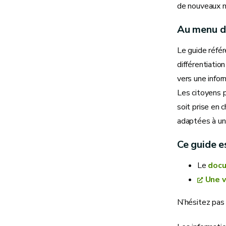
de nouveaux m
Au menu d
Le guide référ
différentiatio
vers une info
Les citoyens p
soit prise en 
adaptées à un 
Ce guide e
Le
docu
Une v
N’hésitez pas