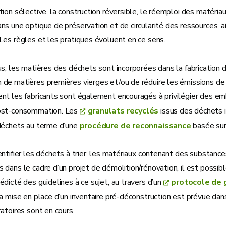
ion sélective, la construction réversible, le réemploi des matéria
s une optique de préservation et de circularité des ressources, ai
Les règles et les pratiques évoluent en ce sens.
s, les matières des déchets sont incorporées dans la fabrication de
de matières premières vierges et/ou de réduire les émissions de
nt les fabricants sont également encouragés à privilégier des e
ost-consommation. Les
granulats recyclés
issus des déchets i
déchets au terme d’une
procédure de reconnaissance
basée sur 
ntifier les déchets à trier, les matériaux contenant des substanc
dans le cadre d’un projet de démolition/rénovation, il est possib
dicté des guidelines à ce sujet, au travers d’un
protocole de 
a mise en place d’un inventaire pré-déconstruction est prévue dan
atoires sont en cours.