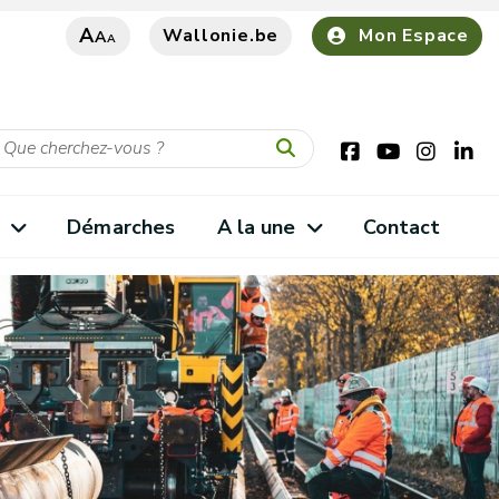
A
Wallonie.be
Mon Espace
A
A
s
Démarches
A la une
Contact