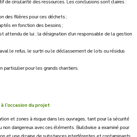
if de circularité des ressources. Les conclusions sont claires :
on des filières pour ces déchets ;
aptés en fonction des besoins ;
est attendu de lui ; la désignation d’un responsable de la gestion
aval le refus, le surtri ou le déclassement de lots ou résidus
 particulier pour les grands chantiers.
à l’occasion du projet
tion et zones à risque dans les ouvrages, tant pour la sécurité
ou non dangereux avec ces éléments. Buildwise a examiné pour
on et une dizaine de substances interférentes et contaminants