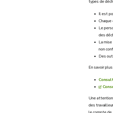
types de déche
Il est p
Chaque c
Le perso
des déch
La mise 
non con
Des outi
En savoir plus 
Consult
Consu
Une attention 
des travaille
le compte de 