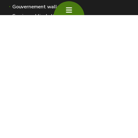
Gouvernement wallon
Service public de Wallonie
Wallex
Géoportail
Jobs
Nous contacter
SPW Environnement
Espaces Wallonie
Presse
Introduire une plainte au SPW