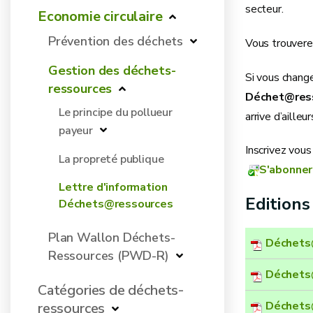
secteur.
Economie circulaire
Prévention des déchets
Vous trouverez
Gestion des déchets-
Si vous change
ressources
Déchet@res
Le principe du pollueur
arrive d’aille
payeur
Inscrivez vou
La propreté publique
S'abonner
Lettre d'information
Edition
Déchets@ressources
Plan Wallon Déchets-
Déchets
Ressources (PWD-R)
Déchets
Catégories de déchets-
Déchets
ressources