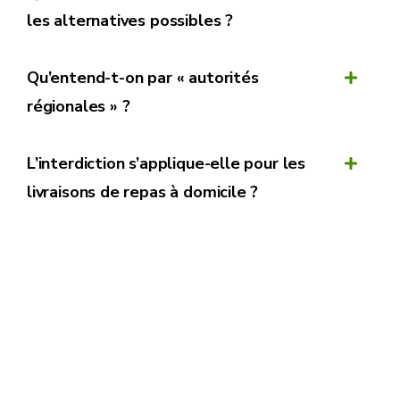
les alternatives possibles ?
Qu’entend-t-on par « autorités
À PARTIR DU 1ER
régionales » ?
ALTERNATIVES
JANVIER 2021
L’interdiction s’applique-elle pour les
Dans les lieux ouverts au public
livraisons de repas à domicile ?
Interdiction
d'usage dans les
établissements
ouverts au public
Couverts et
Couverts en inox,
baguettes ;
baguettes en bois