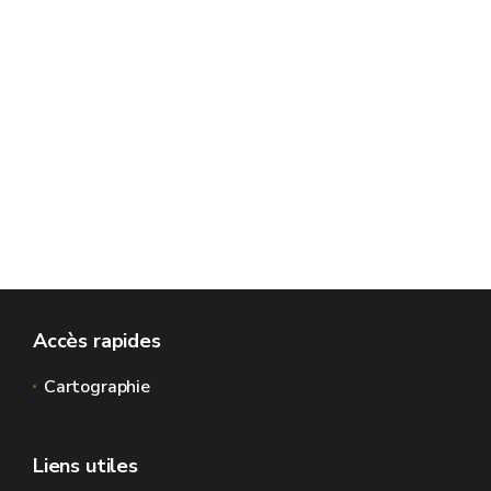
Ballons de
baudruche + tige et
-
pièce de fixation aux
ballons
Récipients pour
aliments en
polystyrène
expansé (frigolite,
grains visibles) avec
Récipients
Accès rapides
ou sans moyen de
consignés ou pas
fermeture, utilisés
en verre ou en
Cartographie
pour contenir des
inox
aliments destinés à
Liens utiles
être consommés