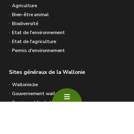
sur place ou à
Agriculture
emporter ;
Bien-être animal
Biodiversité
Etat de l'environnement
Gobelets
Etat de l'agriculture
Gobelets pour
réutilisables
Permis d'environnement
boissons en
consignés ou pas,
polystyrène
verres en verre,
expansé avec ou
gobelets en
Sites généraux de la Wallonie
sans couvercle ;
carton, tasses en
porcelaine
Wallonie.be
Gouvernement wallon
Service public de Wallonie
Interdiction
Wallex
d'usage autorités
Géoportail
régionales
Jobs