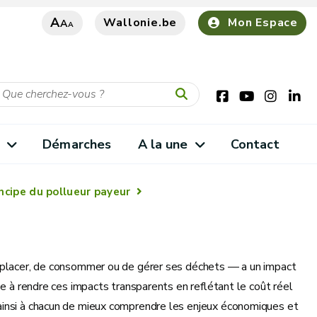
A
Wallonie.be
Mon Espace
A
A
s
Démarches
A la une
Contact
incipe du pollueur payeur
déplacer, de consommer ou de gérer ses déchets — a un impact
se à rendre ces impacts transparents en reflétant le coût réel
ainsi à chacun de mieux comprendre les enjeux économiques et