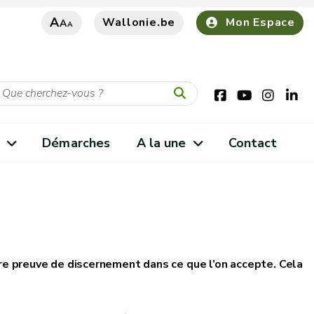
A
Wallonie.be
Mon Espace
A
A
s
Démarches
A la une
Contact
ire preuve de discernement dans ce que l’on accepte. Cela