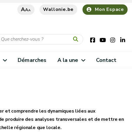
A
Wallonie.be
Mon Espace
A
A
s
Démarches
A la une
Contact
ser et comprendre les dynamiques liées aux
de produire des analyses transversales et de mettre en
échelle régionale que locale.