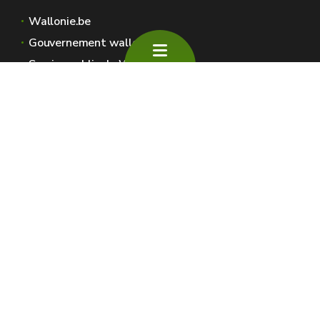
Wallonie.be
Gouvernement wallon
Service public de Wallonie
Wallex
Géoportail
Jobs
Nous contacter
SPW Environnement
Espaces Wallonie
Presse