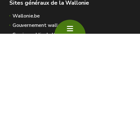
Sites généraux de la Wallonie
Wallonie.be
Gouvernement wallon
Service public de Wallonie
Wallex
Géoportail
Jobs
Nous contacter
SPW Environnement
Espaces Wallonie