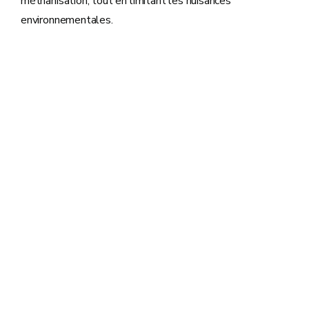
méthanisation, tout en limitant les nuisances
environnementales.