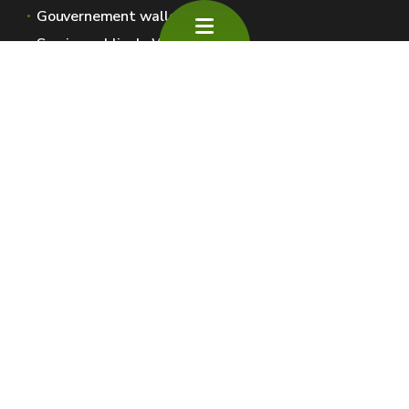
Gouvernement wallon
Service public de Wallonie
Wallex
Géoportail
Jobs
Nous contacter
SPW Environnement
Espaces Wallonie
Presse
Introduire une plainte au SPW