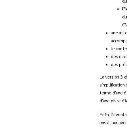
qu
l’
du
CW
une atte
accompag
le conte
des dire
des préc
La version 3 
simplification
terme d’une ét
d’une piste ét
Enfin, l’inven
mis à jour ave