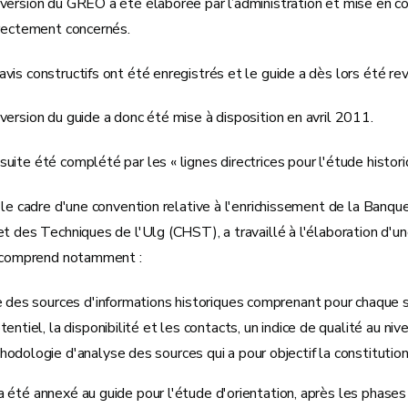
version du GREO a été élaborée par l’administration et mise en c
irectement concernés.
is constructifs ont été enregistrés et le guide a dès lors été re
ersion du guide a donc été mise à disposition en avril 2011.
ite été complété par les « lignes directrices pour l'étude histori
 le cadre d'une convention relative à l'enrichissement de la Banq
t des Techniques de l'Ulg (CHST), a travaillé à l'élaboration d'un
i comprend notamment :
e des sources d'informations historiques comprenant pour chaque sou
tentiel, la disponibilité et les contacts, un indice de qualité au ni
odologie d'analyse des sources qui a pour objectif la constitutio
été annexé au guide pour l'étude d'orientation, après les phases