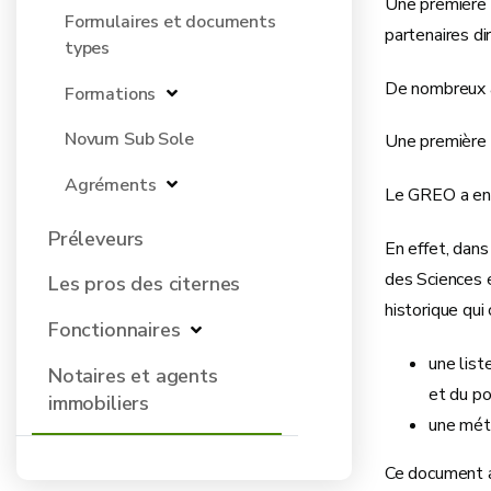
Une première 
Formulaires et documents
partenaires d
types
De nombreux av
Formations
Novum Sub Sole
Une première v
Agréments
Le GREO a ensu
Préleveurs
En effet, dans
des Sciences e
Les pros des citernes
historique qu
Fonctionnaires
une list
Notaires et agents
et du po
immobiliers
une méth
Ce document a 