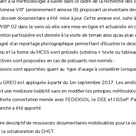
ant à la méthodologie à suivre dans le cadre de la recherche des 
"Annexe VIII" (anciennement annexe IX) proposant un inventaire de
 dossier documentaire a été mise à jour. Cette annexe est, suite
BP 02 dans le sens où elle sera mise en ligne et actualisée en 
ntion particulière est donnée à la visite de terrain ainsi qu’au plan
né d’un reportage photographique permettant d’illustrer le descrip
nu et la forme du MCSS sont précisés (schéma + texte ou tableau
ctives sont proposées en cas de polluants non normés ;
isions sont apportées quant au type d’usage à considérer lorsque 
du GREO est appliquée à partir du 1er septembre 2017. Les amé
 et une meilleure lisibilité sans en modifier les principes méthodol
roite concertation menée avec FEDEXSOL, le DEE et l’ISSeP. Par ai
anche a été apporté.
taire descriptif de ressources documentaires mobilisables pour la
c la collaboration du CHST.