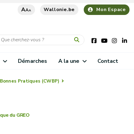
A
Wallonie.be
Mon Espace
A
A
s
Démarches
A la une
Contact
 Bonnes Pratiques (CWBP)
ique du GREO