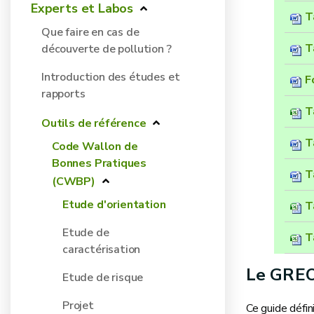
Experts et Labos
T
Que faire en cas de
T
découverte de pollution ?
Introduction des études et
F
rapports
T
Outils de référence
T
Code Wallon de
Bonnes Pratiques
T
(CWBP)
Etude d'orientation
T
Etude de
T
caractérisation
Le GREO 
Etude de risque
Projet
Ce guide défin