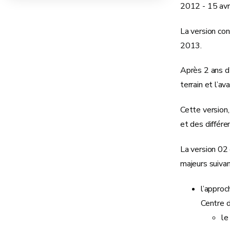
2012 - 15 avr
La version co
2013.
Après 2 ans d’
terrain et l’a
Cette version
et des différ
La version 02 
majeurs suivan
l’approc
Centre d
le