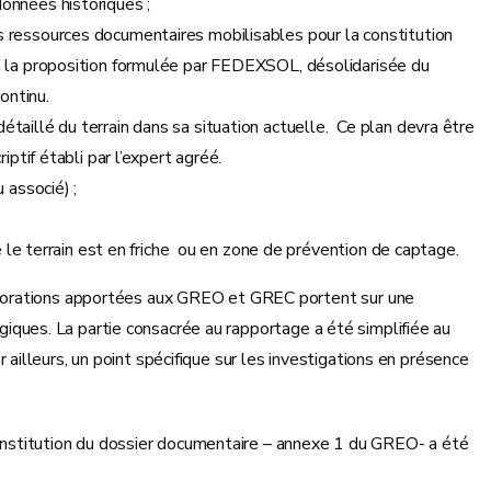
données historiques ;
s ressources documentaires mobilisables pour la constitution
 à la proposition formulée par FEDEXSOL, désolidarisée du
continu.
 détaillé du terrain dans sa situation actuelle. Ce plan devra être
tif établi par l’expert agréé.
 associé) ;
le terrain est en friche ou en zone de prévention de captage.
liorations apportées aux GREO et GREC portent sur une
ogiques. La partie consacrée au rapportage a été simplifiée au
lleurs, un point spécifique sur les investigations en présence
 constitution du dossier documentaire – annexe 1 du GREO- a été