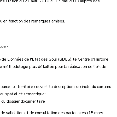
onsultation du 27 avril 2010 au 17 mai 2010 auprès des
vu en fonction des remarques émises.
que ».
ue de Données de l'État des Sols (BDES), le Centre d'Histoire
e méthodologie plus détaillée pour la réalisation de l'étude
rce : le territoire couvert, la description succincte du contenu
veau spatial et sémantique ;
n du dossier documentaire.
 de validation et de consultation des partenaires (15 mars