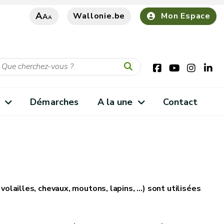
A
Wallonie.be
Mon Espace
A
A
s
Démarches
A la une
Contact
volailles, chevaux, moutons, lapins, …) sont utilisées