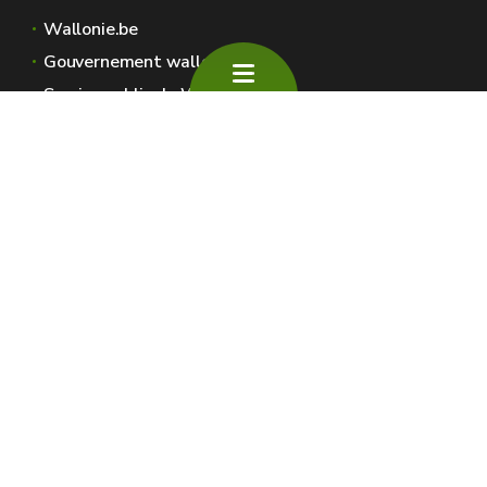
Wallonie.be
Gouvernement wallon
Service public de Wallonie
Wallex
Géoportail
Jobs
Nous contacter
SPW Environnement
Espaces Wallonie
Presse