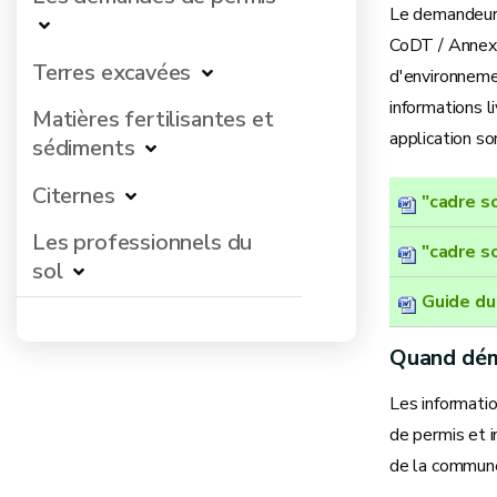
Le demandeur 
CoDT / Annexe
Terres excavées
d'environnemen
informations 
Matières fertilisantes et
application so
sédiments
Citernes
"cadre s
Les professionnels du
"cadre s
sol
Guide du
Quand démo
Les informati
de permis et 
de la commune