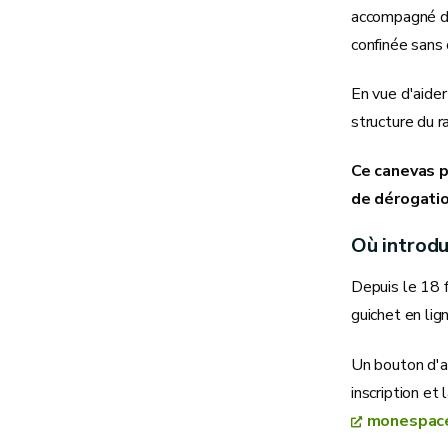
accompagné d'u
confinée sans 
En vue d'aide
structure du r
Ce canevas p
de dérogatio
Où introdu
Depuis le 18 
guichet en lig
Un bouton d'ai
inscription et
monespace.