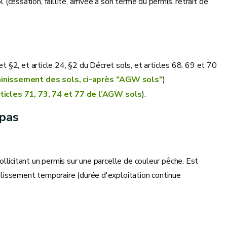
 (cessation, faillite, arrivée à son terme du permis, retrait de
et §2, et article 24, §2 du Décret sols, et articles 68, 69 et 70
sainissement des sols, ci-après "AGW sols"
)
rticles 71, 73, 74 et 77 de l’AGW sols
).
 pas
llicitant un permis sur une parcelle de couleur pêche. Est
lissement temporaire (durée d'exploitation continue