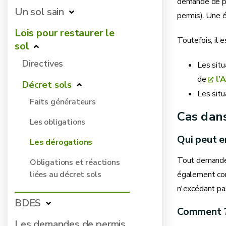
demande de perm
Un sol sain
permis). Une é
Lois pour restaurer le
Toutefois, il 
sol
Directives
Les situ
de
l’
Décret sols
Les situ
Faits générateurs
Cas dans
Les obligations
Qui peut e
Les dérogations
Tout demande
Obligations et réactions
également co
liées au décret sols
n'excédant pas
BDES
Comment 
Les demandes de permis