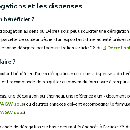
gations et les dispenses
n bénéficier ?
 d’obligation au sens du Décret sols peut solliciter une dérogation 
 parcelle de couleur pêche; d’un exploitant d’une activité présenta
ersonne désignée par l’administration (article 26 du
Décret so
aire ?
ulant bénéficier d’une « dérogation » ou d’une « dispense » doit vér
 il est recommandé de s’aiguiller au moyen du formulaire à remplir a
cas, une déclaration sur l’honneur, une référence à un « document 
l'AGW sols
) ou d’autres annexes doivent accompagner le formul
l'AGW sols
).
mande de dérogation sur base des motifs énoncés à l'article 73 d