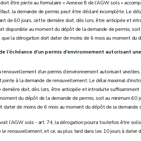
 doit être jointe au formulaire « Annexe 8 de l’AGW sols » acco
faut, la demande de permis peut être déclaré incomplète. Le délai
nt de 60 jours, cette dernière doit, dès lors, être anticipée et in
it disponible au moment du dépôt de la demande de permis, soit a
ait que la dérogation doit dater de moins de 6 mois au moment du
de l’échéance d’un permis d’environnement autorisant une/d
 renouvellement d’un permis d’environnement autorisant une/des act
 jointe à la demande de renouvellement. Le délai maximal d’instr
e dernière doit, dès lors, être anticipée et introduite suffisamment
moment du dépôt de la demande de permis, soit au minimum 60 jours 
it dater de moins de 6 mois au moment du dépôt de la demande d
it l’AGW sols - art. 74, la dérogation pourra toutefois être soll
e renouvellement, et ce, au plus tard dans les 10 jours à dater 