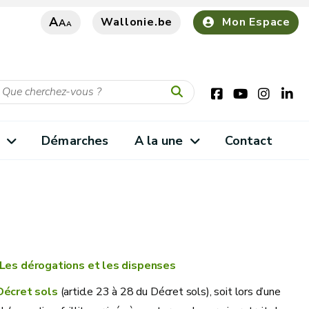
A
Wallonie.be
Mon Espace
A
A
s
Démarches
A la une
Contact
Les dérogations et les dispenses
Décret sols
(article 23 à 28 du Décret sols), soit lors d’une