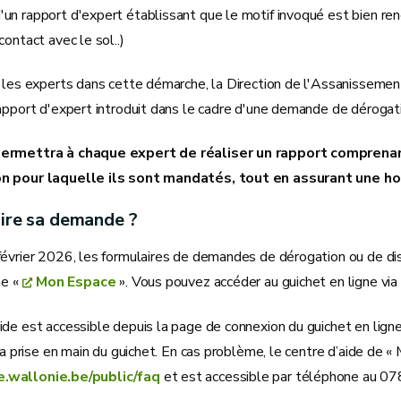
n rapport d'expert établissant que le motif invoqué est bien renco
contact avec le sol..)
r les experts dans cette démarche, la Direction de l'Assanisseme
apport d'expert introduit dans le cadre d'une demande de dérogati
ermettra à chaque expert de réaliser un rapport comprenan
n pour laquelle ils sont mandatés, tout en assurant une 
ire sa demande ?
février 2026, les formulaires de demandes de dérogation ou de d
ne «
Mon Espace
». Vous pouvez accéder au guichet en ligne via
de est accessible depuis la page de connexion du guichet en lign
 la prise en main du guichet. En cas problème, le centre d’aide de
wallonie.be/public/faq
et est accessible par téléphone au 07