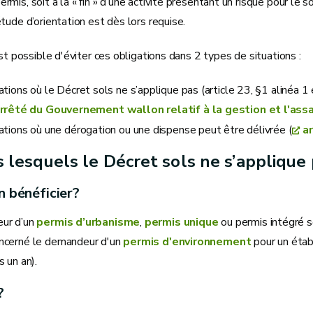
is, soit à la « fin » d’une activité présentant un risque pour le sol
tude d’orientation est dès lors requise.
est possible d'éviter ces obligations dans 2 types de situations :
ations où le Décret sols ne s’applique pas (article 23, §1 alinéa 1 
Arrêté du Gouvernement wallon relatif à la gestion et l'as
ations où une dérogation ou une dispense peut être délivrée (
a
 lesquels le Décret sols ne s’applique
n bénéficier?
ur d’un
permis d’urbanisme
,
permis unique
ou permis intégré so
ncerné le demandeur d'un
permis d'environnement
pour un étab
 un an).
?