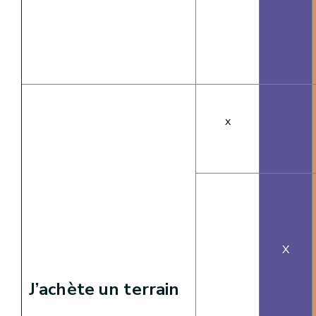
x
X
J’achète un terrain