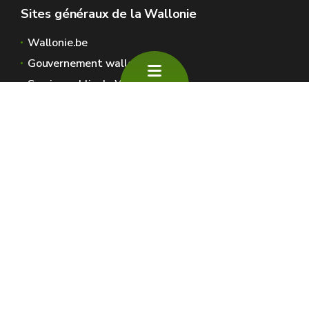
Sites généraux de la Wallonie
Wallonie.be
Gouvernement wallon
Service public de Wallonie
Wallex
Géoportail
Jobs
Nous contacter
SPW Environnement
Espaces Wallonie