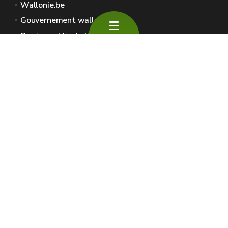
Wallonie.be
Gouvernement wallon
Service public de Wallonie
Wallex
Géoportail
Jobs
Nous contacter
SPW Environnement
Espaces Wallonie
Presse
Introduire une plainte au SPW