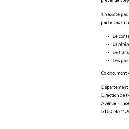
prévenue conjo
Il n’existe pa
par le cédant 
Le conte
La référ
Le trans
Les par
Ce document do
Département 
Direction de 
Avenue Prince
5100 NAMU