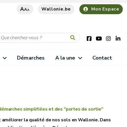
A
Wallonie.be
Mon Espace
A
A
s
Démarches
A la une
Contact
démarches simplifiées et des "portes de sortie"
et améliorer la qualité de nos sols en Wallonie. Dans