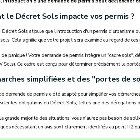
, l'introduction d'une demande de permis peut déclencher de
 le Décret Sols impacte vos permis ?
u Décret Sols stipule que l'introduction d'un permis d'urbanisme ou
sols. Cela signifie que votre projet sera examiné au regard de ces
 de panique ! Votre demande de permis intègre un "cadre sols", dé
Sols). Ce cadre est conçu pour déterminer précisément la portée d
rches simplifiées et des "portes de so
de demande de permis a été adapté pour simplifier vos démarches.
iter les obligations du Décret Sols, telles que des dérogations o
la grande majorité des situations, vous n'aurez pas besoin de solli
ques nécessitant un avis sont clairement identifiés au point II.2 du 