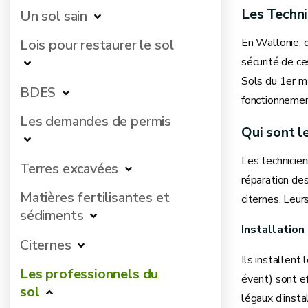
Les Techni
Un sol sain
En Wallonie, d
Lois pour restaurer le sol
sécurité de ce
Sols du 1er ma
BDES
fonctionnement
Les demandes de permis
Qui sont le
Les technicien
Terres excavées
réparation des
Matières fertilisantes et
citernes. Leur
sédiments
Installatio
Citernes
Ils installent
Les professionnels du
évent) sont e
sol
légaux d’insta