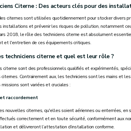
ciens Citerne : Des acteurs clés pour des install
es citernes sont utilisées quotidiennement pour stocker divers pr
s installations et prévenir les risques de pollution, notamment ce
rs 2018, le rôle des techniciens citerne est absolument essentiel
 et l'entretien de ces équipements critiques.
s techniciens citerne et quel est leur rôle ?
s citerne sont des professionnels qualifiés et expérimentés, spéciali
 citernes. Contrairement aux, les techniciens sont les mains et les
s missions sont variées et cruciales :
n et raccordement
 les nouvelles citernes, qu'elles soient aériennes ou enterrées, en
ffectués correctement et en toute sécurité, conformément aux nor
llation et délivreront l’attestation d’installation conforme.