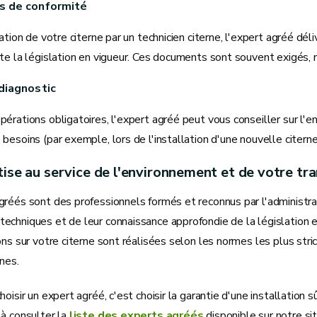
s de conformité
lation de votre citerne par un technicien citerne, l'expert agréé dé
cte la législation en vigueur. Ces documents sont souvent exigés,
diagnostic
érations obligatoires, l'expert agréé peut vous conseiller sur l'entr
besoins (par exemple, lors de l'installation d'une nouvelle citerne)
ise au service de l'environnement et de votre tra
gréés sont des professionnels formés et reconnus par l'administra
echniques et de leur connaissance approfondie de la législation e
ons sur votre citerne sont réalisées selon les normes les plus stric
nes.
hoisir un expert agréé, c'est choisir la garantie d'une installation
 à consulter la
liste des experts agréés
disponible sur notre sit