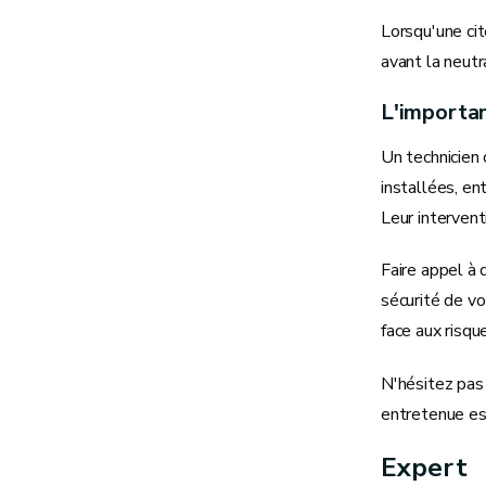
Lorsqu'une cit
avant la neutr
L'importan
Un technicien 
installées, en
Leur intervent
Faire appel à 
sécurité de vo
face aux risqu
N'hésitez pas 
entretenue est
Expert