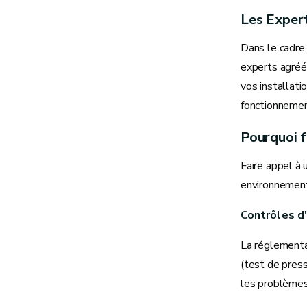
Les Expert
Dans le cadre
experts agréés
vos installati
fonctionnemen
Pourquoi f
Faire appel à 
environnementa
Contrôles d'
La réglementat
(test de press
les problèmes