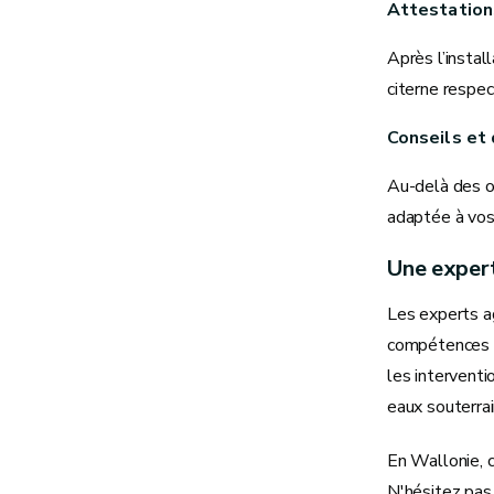
Attestation
Après l’instal
citerne respe
Conseils et 
Au-delà des op
adaptée à vos 
Une expert
Les experts a
compétences t
les interventi
eaux souterrai
En Wallonie, c
N'hésitez pas