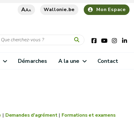
A
Wallonie.be
Mon Espace
A
A
s
Démarches
A la une
Contact
e
Demandes d'agrément
Formations et examens