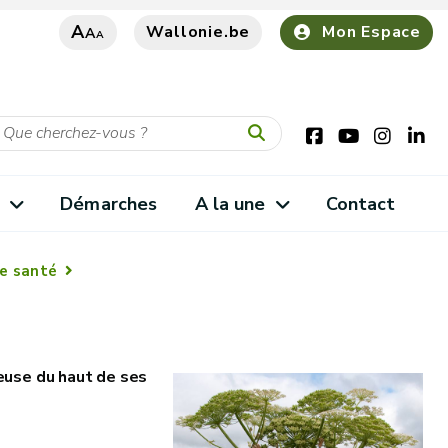
A
Wallonie.be
Mon Espace
A
A
s
Démarches
A la une
Contact
ue santé
euse du haut de ses