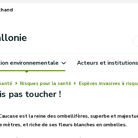
chand
llonie
ion environnementale
Acteurs et institution
Santé
Risques pour la santé
Espèces invasives à risq
s pas toucher !
Caucase est la reine des ombellifères, superbe et majestu
re mètres, et riche de ses fleurs blanches en ombelles.