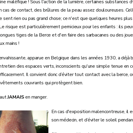
ine maléfique ! Sous l'action de la lumière, certaines substances 
n cas de contact, des brûlures de la peau assez douloureuses. Cel
e sent rien ou pas grand chose; ce n'est que quelques heures plus
Le risque est particulièrement pernicieux pour les enfants : ils pe
ongues tiges de la Berce et d'en faire des sarbacanes ou des joue
ux mains !
envahissante, apparue en Belgique dans les années 1930, a déjà b
ntretien des espaces verts, inconscients qu'une simple tenue en c
fficacement. Il convient donc d’éviter tout contact avec la berce, o
 vêtements couvrants qui protègent bien.
faut
JAMAIS
en manger.
En cas d'exposition malencontreuse, il e
son médecin, et d’éviter le soleil penda