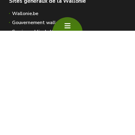
Sites généraux de la Wallonie
Wallonie.be
Gouvernement wallon
Service public de Wallonie
Wallex
Géoportail
Jobs
Nous contacter
SPW Environnement
Espaces Wallonie
Presse