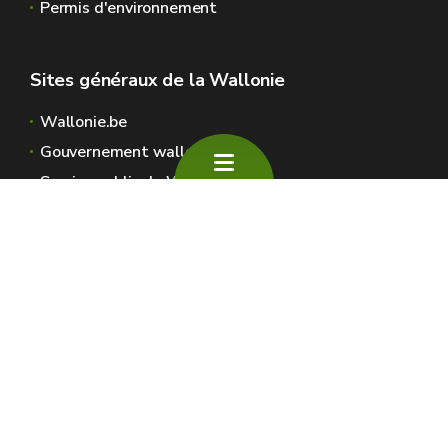
Permis d'environnement
Sites généraux de la Wallonie
Wallonie.be
Gouvernement wallon
Service public de Wallonie
Wallex
Géoportail
Jobs
Nous contacter
SPW Environnement