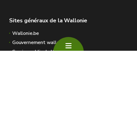
Sites généraux de la Wallonie
Wallonie.be
Gouvernement wallon
Service public de Wallonie
Wallex
Géoportail
Jobs
Nous contacter
SPW Environnement