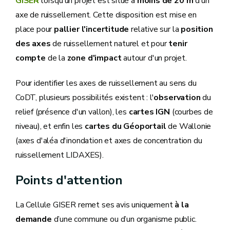
GISER
lorsqu’un projet est situé à
moins de 20 m
d’un
axe de ruissellement. Cette disposition est mise en
place pour
pallier l'incertitude
relative sur la
position
des axes
de ruissellement naturel et pour
tenir
compte
de la
zone d'impact
autour d'un projet.
Pour identifier les axes de ruissellement au sens du
CoDT, plusieurs possibilités existent : l'
observation
du
relief (présence d'un vallon), les
cartes IGN
(courbes de
niveau), et enfin les
cartes du Géoportail
de Wallonie
(axes d'aléa d'inondation et axes de concentration du
ruissellement LIDAXES).
Points d'attention
La Cellule GISER remet ses avis uniquement
à la
demande
d’une commune ou d’un organisme public.