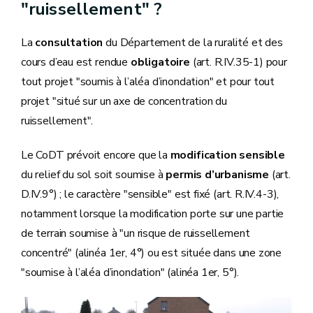
"ruissellement" ?
La
consultation
du Département de la ruralité et des
cours d’eau est rendue
obligatoire
(art. R.IV.35-1) pour
tout projet "soumis à l’aléa d’inondation" et pour tout
projet "situé sur un axe de concentration du
ruissellement".
Le CoDT prévoit encore que la
modification sensible
du relief du sol soit soumise à
permis d’urbanisme
(art.
D.IV.9°) ; le caractère "sensible" est fixé (art. R.IV.4-3),
notamment lorsque la modification porte sur une partie
de terrain soumise à "un risque de ruissellement
concentré" (alinéa 1er, 4°) ou est située dans une zone
"soumise à l’aléa d’inondation" (alinéa 1er, 5°).