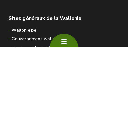
Sites généraux de la Wallonie
Wallonie.be
Gouvernement wallon
Service public de Wallonie
Wallex
Géoportail
Jobs
Nous contacter
SPW Environnement