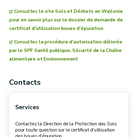
ou dans les sols des boues d'épuration ou de
boues issues de centres de traitement de
Consultez le site Sols et Déchets en Wallonie
gadoues de fosses septiques
pour en savoir plus sur le dossier de demande de
certificat d'utilisation boues d'épuration
Consultez la procédure d'autorisation délivrée
par le SPF Santé publique, Sécurité de la Chaîne
alimentaire et Environnement
Avez-vous une autorisation fédérale de mise sur le
marché de vos boues d’épuration ?
Contacts
Services
Contactez la Direction de la Protection des Sols
pour toute question sur le certificat d'utilisation
des boues d'épuration