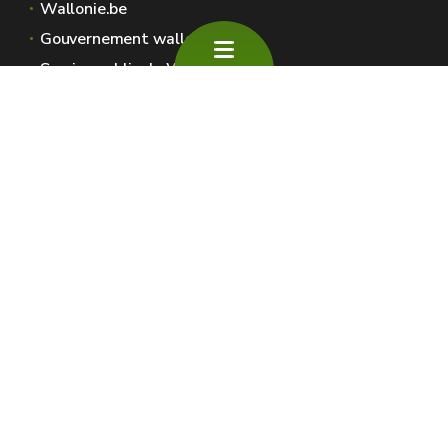
Wallonie.be
Gouvernement wallon
Service public de Wallonie
Wallex
Géoportail
Jobs
Nous contacter
SPW Environnement
Espaces Wallonie
Presse
Introduire une plainte au SPW