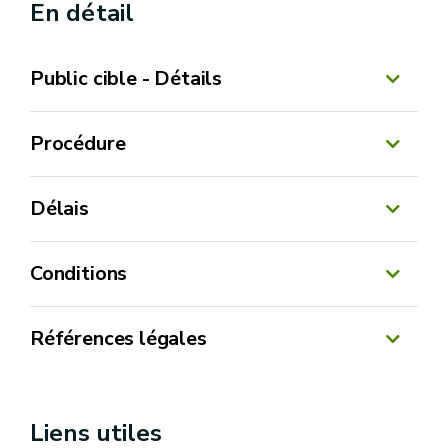
En détail
Public cible - Détails
Procédure
Délais
Conditions
Références légales
Arrêté du Gouvernement wallon du 12 janvier
1995 portant réglementation de l'utilisation sur
Liens utiles